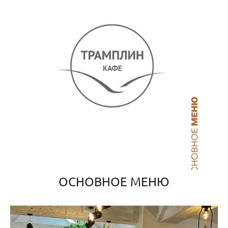
ОСНОВНОЕ МЕНЮ