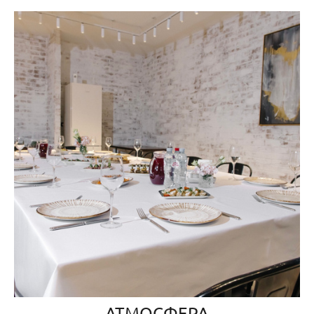
АТМОСФЕРА