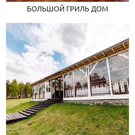
БОЛЬШОЙ ГРИЛЬ ДОМ